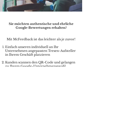
Sie möchten authentische und ehrliche
Google-Bewertungen erhalten?
Mit McFeedback ist das leichter als je zuvor!
Einfach unseren individuell an Ihr
Unternehmen angepassten Tresen-Aufsteller
in Ihrem Geschäft platzieren
Kunden scannen den QR-Code und gelangen
zu Ihrem Google-Unternehmensprofil
Für das Hinterlassen einer Rezension,
erhalten Ihre Kunden ein individuelles
Angebot
So erhalten Sie neben wertvollem
Kundenfeedback auch wichtige Google-
Bewertungen, die andere Kunden dazu
bewegen eher bei Ihnen, als bei der
Konkurrenz einzukaufen.